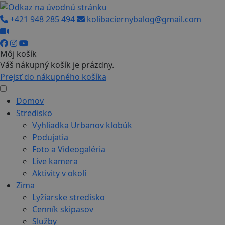
+421 948 285 494
kolibaciernybalog@gmail.com
Môj košík
Váš nákupný košík je prázdny.
Prejsť do nákupného košíka
Domov
Stredisko
Vyhliadka Urbanov klobúk
Podujatia
Foto a Videogaléria
Live kamera
Aktivity v okolí
Zima
Lyžiarske stredisko
Cenník skipasov
Služby