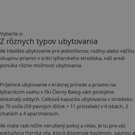
Vyberte si
Z rôznych typov ubytovania
Ak hľadáte ubytovanie pre jednotlivcov, rodiny alebo väčšiu
skupinu priamo v srdci lyžiarskeho strediska, náš areál
ponúka rôzne možnosti ubytovania.
Príjemné ubytovanie v krásnej prírode a priamo na
lyžiarskom svahu v Ski Čierny Balog vám poskytne
dokonalý oddych. Celková kapacita ubytovania v stredisku
je 70 osôb (59 pevných lôžok + 11 prísteliek) v 4 izbách, 2
chatách a 4 apartmánoch.
Ak máte radi ničím nerušený pokoj a relax, je tu pre vás
exkluzívna Horská vila, ktorá disponuje bazénom, saunou a