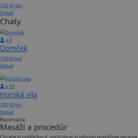
162 €
/noc
Detail
Chaty
x 4
Domček
120 €
/noc
Detail
x 12
Horská vila
700 €
/noc
Detail
Rezervácia
Masáží a procedúr
Chcete si oddýchnuť, vychutnať si výhody masážnej terapie