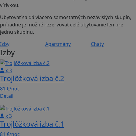
vírivkou.
Ubytovať sa dá viacero samostatných nezávislých skupín,
prípadne je možné rezervovať celé ubytovanie len pre
jednu skupinu.
Izby
Apartmány
Chaty
Izby
x 3
Trojlôžková izba č.2
81 €
/noc
Detail
x 3
Trojlôžková izba č.1
81 €
/noc