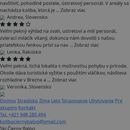
navštíviť, pohodlné postele, ústretový personál. V areály sa
nachádza koliba, ktorá je
...
Zobraz viac
Andrea, Slovensko
Veľmi pekný výhľad na svah, ustretoví a milí personál,
zvierací miláčik vítaný, dokonca nám dovolili s našou
priateľskou fenkou prísť sa nav
...
Zobraz viac
Lenka, Rakúsko
Veľmi pekná, tichá lokalita s možnosťou pohybu v prírode.
Okolie dáva turistické vyžitie s použitím vláčikov, návšteva
rozhľadne v Brezne a
...
Zobraz viac
Veronika, Slovensko
Domov
Stredisko
Zima
Leto
Stravovanie
Ubytovanie
Pre
skupiny
Kontakt
Tel. +421 948 285 494
kolibaciernybalog@gmail.com
Ski Čierny Balog