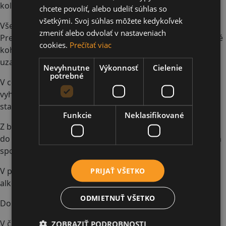
kolibaciernybalog@gmail.com
chcete povoliť, alebo udeliť súhlas so
všetkými. Svoj súhlas môžete kedykoľvek
Všeobecné podmienky
zmeniť alebo odvolať v nastaveniach
Pred odchodom z izby je hosť povinný uzavrieť vodovodné
cookies.
Prečítať viac
kohútiky, zhasnúť svetlá, zatvoriť okná a balkónové dvere,
uzamknúť dvere a kľúč odovzdať na recepcii.
Nevyhnutne
Výkonnosť
Cielenie
potrebné
V celom interiéri je fajčenie prísne zakázané okrem na to
vyhradených priestorov. Pri porušení tohto zákazu sa
stanovuje pokuta vo výške 50 eur.
Funkcie
Neklasifikované
Z bezpečnostných dôvodov nie je vhodné ponechávať deti
do 15 rokov bez dozoru dospelých v izbe a ani v ostatných
spoločenských priestoroch.
V priestoroch reštaurácie nie je dovolené konzumovať
PRIJAŤ VŠETKO
alkoholické nápoje, ktoré neboli zakúpené v penzióne.
ODMIETNUŤ VŠETKO
Domáce zvieratá sú povolené (psík, mačka) bez poplatku.
V čase od 22:00 – 06:00 hod. je nočný pokoj, ktorý musia
ZOBRAZIŤ PODROBNOSTI