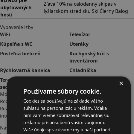
BONUS pre
Zľava 10% na celodenný skipas v
ubytovaných
lyžiarskom stredisku Ski Čierny Balog
hostí
Vybavenie izby
WiFi
Televízor
Kúpeľňa s WC
Uteráky
Posteľná bielizeň
Kuchynský kút s
inventárom
Rýchlovarná kanvica
Chladnička
Terasa s vonkajším
×
sedením
Používame súbory cookie.
Mohlo by vás zaujímať
Cookies sa používajú na základe vášho
Rezervácia ubytovania
súhlasu na personalizáciu reklám. Vďaka
Rezervácia ubytovania je možná prostredníctvom
nim vám vieme zobrazovať relevantnejšiu
internetovej stránky, e-mailu alebo telefonicky.
reklamu prispôsobenú vašim záujmom.
Nástup a realizácia pobytu
Vaše údaje spracúvame my a naši partneri –