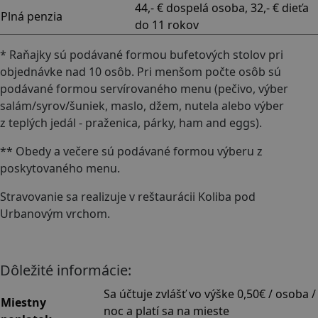
44,- € dospelá osoba, 32,- € dieťa
Plná penzia
do 11 rokov
* Raňajky sú podávané formou bufetových stolov pri
objednávke nad 10 osôb. Pri menšom počte osôb sú
podávané formou servírovaného menu (pečivo, výber
salám/syrov/šuniek, maslo, džem, nutela alebo výber
z teplých jedál - praženica, párky, ham and eggs).
** Obedy a večere sú podávané formou výberu z
poskytovaného menu.
Stravovanie sa realizuje v reštaurácii Koliba pod
Urbanovým vrchom.
Dôležité informácie:
Sa účtuje zvlášť vo výške 0,50€ / osoba /
Miestny
noc a platí sa na mieste