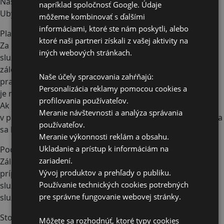
Nástup na pobyt a ubytovanie je možný od 14:00 hod.
napríklad spoločnosť Google. Údaje
Ubytovanie je nutné v deň odchodu uvoľniť do 10:00 hod.
môžeme kombinovať s ďalšími
informáciami, ktoré ste nám poskytli, alebo
Platobné podmienky
ktoré naši partneri získali z vašej aktivity na
Za potvrdenie záväznej rezervácie ubytovania a ostatných
iných webových stránkach.
služieb (ďalej rezervácie) sa považuje zaplatenie 50%
zálohy, alebo plnej ceny pobytu v termíne najneskôr do 7
Naše účely spracovania zahŕňajú:
pracovných dní od potvrdenia rezervácie. Záloha za pobyt
Personalizácia reklamy pomocou cookies a
je nevratná. Doplatok 50% sa hradí pri nástupe na pobyt.
profilovania používateľov.
Ak záloha, alebo celá platba nebude uhradená a pripísaná
Meranie návštevnosti a analýza správania
v prospech daného účtu v stanovenom termíne, rezervácia
používateľov.
sa k danému dátumu ruší.
Meranie výkonnosti reklám a obsahu.
Ukladanie a prístup k informáciám na
Podmienky stornovania pobytu
zariadení.
Zálohová platba za pobyt bude vrátená jedine v tom
Vývoj produktov a prehľady o publiku.
prípade, keď my (SKI Čierny Balog) ako poskytovatelia
Používanie technických cookies potrebných
služieb, nebudeme môcť poskytnúť Vami objednané
pre správne fungovanie webovej stránky.
služby.
Storno pobytu oznámi klient písomne mailom:
Môžete sa rozhodnúť, ktoré typy cookies