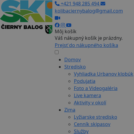
+421 948 285 494
kolibaciernybalog@gmail.com
Môj košík
Váš nákupný košík je prázdny.
Prejsť do nákupného košíka
Domov
Stredisko
Vyhliadka Urbanov klobúk
Podujatia
Foto a Videogaléria
Live kamera
Aktivity v okolí
Zima
Lyžiarske stredisko
Cenník skipasov
Služby