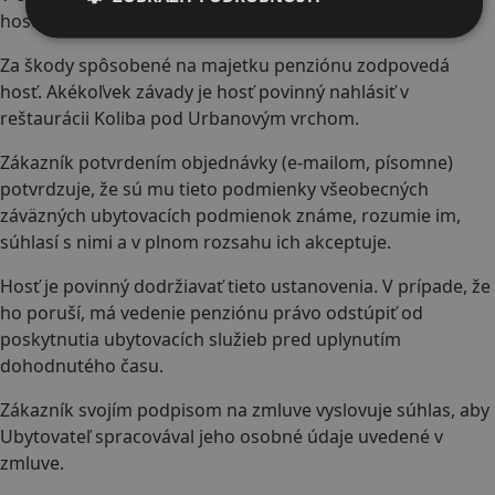
hostia dodržiavať.
Za škody spôsobené na majetku penziónu zodpovedá
hosť. Akékoľvek závady je hosť povinný nahlásiť v
reštaurácii Koliba pod Urbanovým vrchom.
Zákazník potvrdením objednávky (e-mailom, písomne)
potvrdzuje, že sú mu tieto podmienky všeobecných
záväzných ubytovacích podmienok známe, rozumie im,
súhlasí s nimi a v plnom rozsahu ich akceptuje.
Hosť je povinný dodržiavať tieto ustanovenia. V prípade, že
ho poruší, má vedenie penziónu právo odstúpiť od
poskytnutia ubytovacích služieb pred uplynutím
dohodnutého času.
Zákazník svojím podpisom na zmluve vyslovuje súhlas, aby
Ubytovateľ spracovával jeho osobné údaje uvedené v
zmluve.