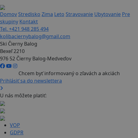
Domov
Stredisko
Zima
Leto
Stravovanie
Ubytovanie
Pre
skupiny
Kontakt
Tel. +421 948 285 494
kolibaciernybalog@gmail.com
Ski Čierny Balog
Bexeľ 2210
976 52 Čierny Balog-Medveďov
Chcem byť informovaný o zľavách a akciách
Prihlásiť sa do newslettera
U nás môžete platiť:
VOP
GDPR