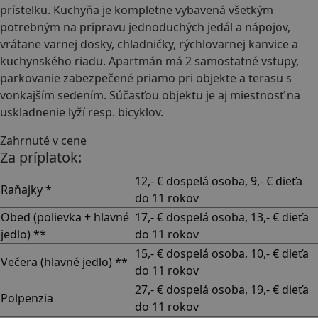
prístelku. Kuchyňa je kompletne vybavená všetkým
potrebným na prípravu jednoduchých jedál a nápojov,
vrátane varnej dosky, chladničky, rýchlovarnej kanvice a
kuchynského riadu. Apartmán má 2 samostatné vstupy,
parkovanie zabezpečené priamo pri objekte a terasu s
vonkajším sedením. Súčasťou objektu je aj miestnosť na
uskladnenie lyží resp. bicyklov.
Zahrnuté v cene
Za príplatok:
12,- € dospelá osoba, 9,- € dieťa
Raňajky *
do 11 rokov
Obed (polievka + hlavné
17,- € dospelá osoba, 13,- € dieťa
jedlo) **
do 11 rokov
15,- € dospelá osoba, 10,- € dieťa
Večera (hlavné jedlo) **
do 11 rokov
27,- € dospelá osoba, 19,- € dieťa
Polpenzia
do 11 rokov