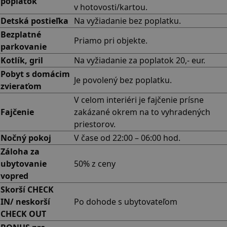
poplatok
v hotovosti/kartou.
Detská postieľka
Na vyžiadanie bez poplatku.
Bezplatné
Priamo pri objekte.
parkovanie
Kotlík, gril
Na vyžiadanie za poplatok 20,- eur.
Pobyt s domácim
Je povolený bez poplatku.
zvieraťom
V celom interiéri je fajčenie prísne
Fajčenie
zakázané okrem na to vyhradených
priestorov.
Nočný pokoj
V čase od 22:00 – 06:00 hod.
Záloha za
ubytovanie
50% z ceny
vopred
Skorší CHECK
IN/ neskorší
Po dohode s ubytovateľom
CHECK OUT