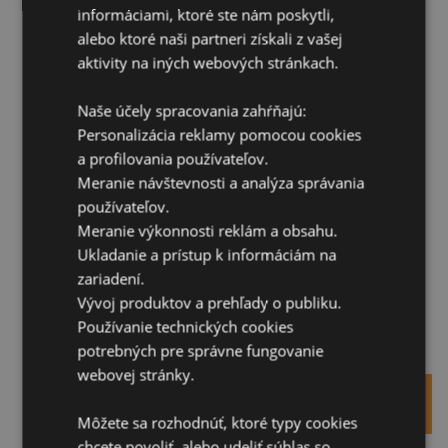
Aktivity zima
informáciami, ktoré ste nám poskytli,
Leto
alebo ktoré naši partneri získali z vašej
Stravovanie
aktivity na iných webových stránkach.
Ubytovanie
Izby
Naše účely spracovania zahŕňajú:
Apartmány
Personalizácia reklamy pomocou cookies
Chaty
Pre skupiny
a profilovania používateľov.
Teambuilding
Meranie návštevnosti a analýza správania
Oslavy a eventy
používateľov.
Lyžiarske kurzy
Meranie výkonnosti reklám a obsahu.
Školy v prírode
Ukladanie a prístup k informáciám na
Kontakt
zariadení.
Vývoj produktov a prehľady o publiku.
REZERVÁCIA
Používanie technických cookies
Môj košík
potrebných pre správne fungovanie
Váš nákupný košík je prázdny.
webovej stránky.
PREJSŤ DO NÁKUPNÉHO
KOŠÍKA
Môžete sa rozhodnúť, ktoré typy cookies
chcete povoliť, alebo udeliť súhlas so
+421 948 285 494