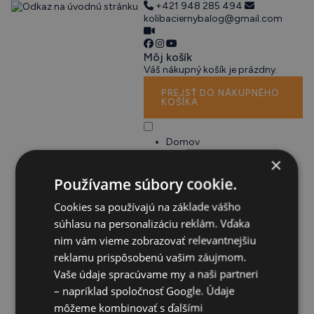
+421 948 285 494
kolibaciernybalog@gmail.com
Môj košík
Váš nákupný košík je prázdny.
PREJSŤ DO NÁKUPNÉHO
KOŠÍKA
Domov
Stredisko
×
Vyhliadka Urbanov
Používame súbory cookie.
klobúk
Podujatia
Cookies sa používajú na základe vášho
Foto a Videogaléria
súhlasu na personalizáciu reklám. Vďaka
Live kamera
nim vám vieme zobrazovať relevantnejšiu
Aktivity v okolí
reklamu prispôsobenú vašim záujmom.
Zima
Vaše údaje spracúvame my a naši partneri
Lyžiarske stredisko
– napríklad spoločnosť Google. Údaje
Cenník skipasov
Služby
môžeme kombinovať s ďalšími